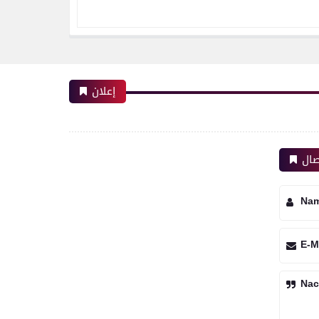
إعلان
صال
Na
E-M
Nac