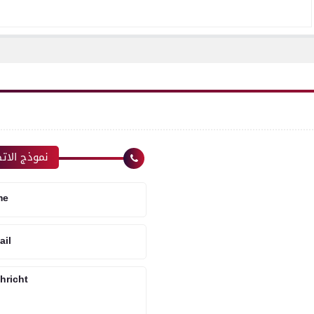
نموذج الات
me
ail
hricht