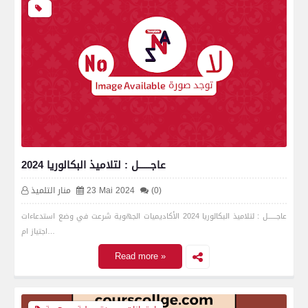
عاجــــــل : لتلاميذ البكالوريا 2024
(0)
23 Mai 2024
منار التلميذ
عاجــــــل : لتلاميذ البكالوريا 2024 الأكاديميات الجهوية شرعت في وضع استدعاءات
اجتياز ام…
Read more »