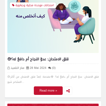
امتحانات موحدة محلية وجهوية
😓قلق الامتحان: عدوّ النجاح أم دافعٌ له؟
(0)
28 Mai 2024
منار التلميذ
😓قلق الامتحان: عدوّ النجاح أم دافعٌ له؟ 💀مقدمة: يُعدّ قلق الامتحان من أكثر
المشاعر شيو…
Read more »